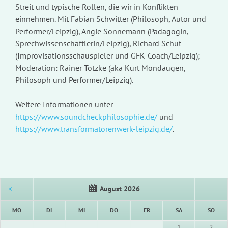
Streit und typische Rollen, die wir in Konflikten
einnehmen. Mit Fabian Schwitter (Philosoph, Autor und
Performer/Leipzig), Angie Sonnemann (Pädagogin,
Sprechwissenschaftlerin/Leipzig), Richard Schut
(Improvisationsschauspieler und GFK-Coach/Leipzig);
Moderation: Rainer Totzke (aka Kurt Mondaugen,
Philosoph und Performer/Leipzig).
Weitere Informationen unter
https://www.soundcheckphilosophie.de/
und
https://www.transformatorenwerk-leipzig.de/
.
<
August 2026
NTAG
ENSTAG
TTWOCH
NNERSTAG
EITAG
MSTAG
NNT
MO
DI
MI
DO
FR
SA
SO
1
2