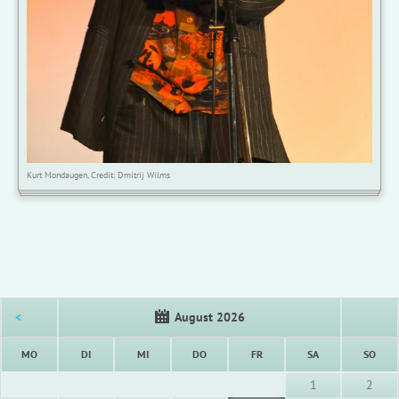
Kurt Mondaugen, Credit: Dmitrij Wilms
<
August 2026
NTAG
ENSTAG
TTWOCH
NNERSTAG
EITAG
MSTAG
NNT
MO
DI
MI
DO
FR
SA
SO
1
2