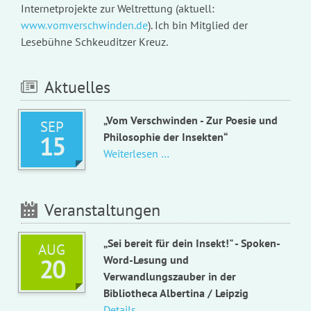
Internetprojekte zur Weltrettung (aktuell:
www.vomverschwinden.de
). Ich bin Mitglied der
Lesebühne Schkeuditzer Kreuz.
Aktuelles
„Vom Verschwinden - Zur Poesie und
SEP
15
Philosophie der Insekten“
„Vom
Weiterlesen …
Verschwinden
-
Zur
Veranstaltungen
Poesie
und
„Sei bereit für dein Insekt!" - Spoken-
AUG
Philosophie
20
Word-Lesung und
der
Verwandlungszauber in der
Insekten“
Bibliotheca Albertina / Leipzig
Details