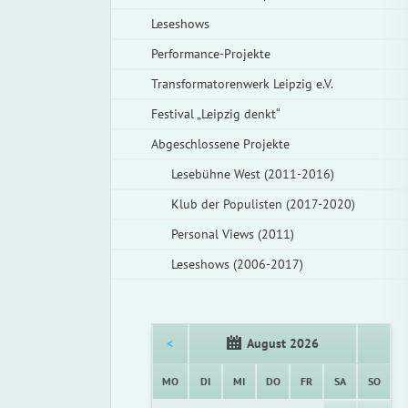
Leseshows
Performance-Projekte
Transformatorenwerk Leipzig e.V.
Festival „Leipzig denkt“
Abgeschlossene Projekte
Lesebühne West (2011-2016)
Klub der Populisten (2017-2020)
Personal Views (2011)
Leseshows (2006-2017)
<
August 2026
NTAG
ENSTAG
TTWOCH
NNERSTAG
EITAG
MSTAG
NNTA
MO
DI
MI
DO
FR
SA
SO