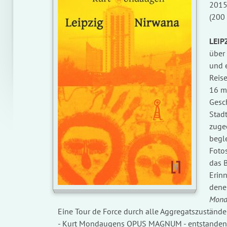
2015 
(200 
LEIP
G
über
und 
Reise
16 m
Gesc
Stad
zugeo
begle
Foto
das 
Erinn
dene
Mond
Eine Tour de Force durch alle Aggregatszuständ
- Kurt Mondaugens OPUS MAGNUM - entstanden