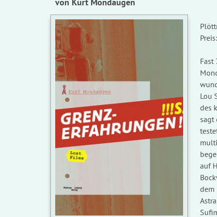
von Kurt Mondaugen
Plött
Preis
Fast 
Mond
wund
Lou 
des 
sagt 
teste
mult
bege
auf H
Bock
dem 
Astra
Sufim