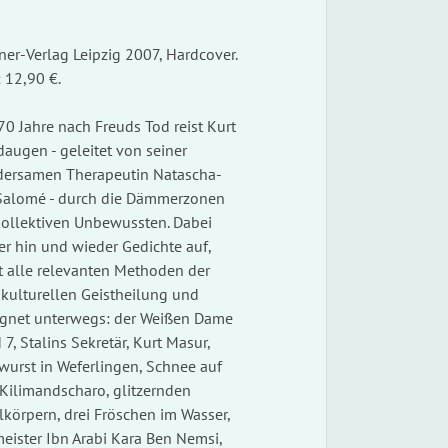
ner-Verlag Leipzig 2007, Hardcover.
: 12,90 €.
70 Jahre nach Freuds Tod reist Kurt
augen - geleitet von seiner
ersamen Therapeutin Natascha-
Salomé - durch die Dämmerzonen
kollektiven Unbewussten. Dabei
er hin und wieder Gedichte auf,
t alle relevanten Methoden der
ikulturellen Geistheilung und
gnet unterwegs: der Weißen Dame
 7, Stalins Sekretär, Kurt Masur,
wurst in Weferlingen, Schnee auf
Kilimandscharo, glitzernden
lkörpern, drei Fröschen im Wasser,
eister Ibn Arabi Kara Ben Nemsi,