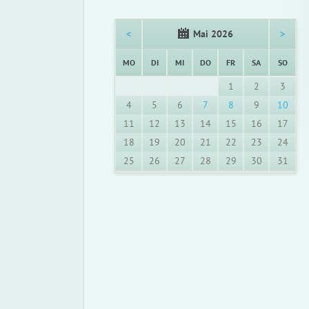
<
Mai 2026
>
NTAG
ENSTAG
TTWOCH
NNERSTAG
EITAG
MSTAG
NNTA
MO
DI
MI
DO
FR
SA
SO
1
2
3
4
5
6
7
8
9
10
11
12
13
14
15
16
17
18
19
20
21
22
23
24
25
26
27
28
29
30
31