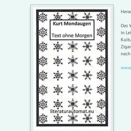
Hera
Das 
in L
Kultu
Ziga
nach
www.