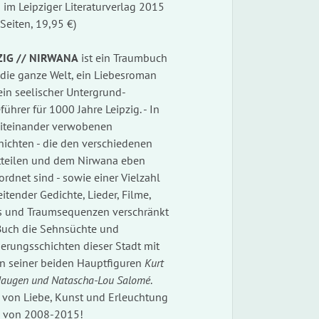
im Leipziger Literaturverlag 2015
Seiten, 19,95 €)
ZIG // NIRWANA
ist ein Traumbuch
 die ganze Welt, ein Liebesroman
ein seelischer Untergrund-
führer für 1000 Jahre Leipzig. - In
iteinander verwobenen
hichten - die den verschiedenen
tteilen und dem Nirwana eben
rdnet sind - sowie einer Vielzahl
itender Gedichte, Lieder, Filme,
s und Traumsequenzen verschränkt
Buch die Sehnsüchte und
erungsschichten dieser Stadt mit
n seiner beiden Hauptfiguren
Kurt
augen und Natascha-Lou Salomé
.
e von Liebe, Kunst und Erleuchtung
 von 2008-2015!